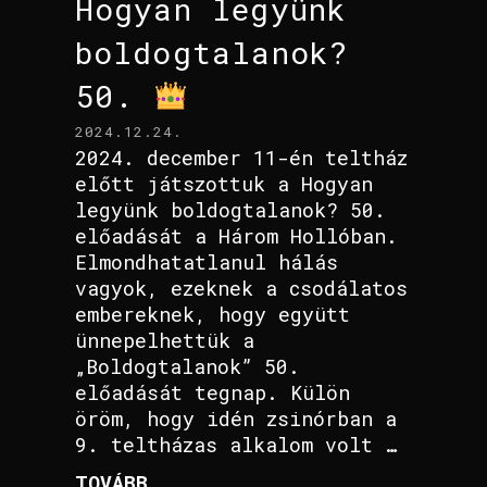
Hogyan legyünk
boldogtalanok?
50.
2024.12.24.
2024. december 11-én teltház
előtt játszottuk a Hogyan
legyünk boldogtalanok? 50.
előadását a Három Hollóban.
Elmondhatatlanul hálás
vagyok, ezeknek a csodálatos
embereknek, hogy együtt
ünnepelhettük a
„Boldogtalanok” 50.
előadását tegnap. Külön
öröm, hogy idén zsinórban a
9. teltházas alkalom volt …
TOVÁBB