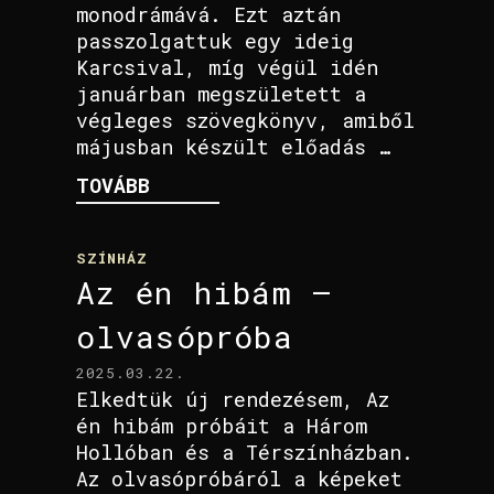
monodrámává. Ezt aztán
passzolgattuk egy ideig
Karcsival, míg végül idén
januárban megszületett a
végleges szövegkönyv, amiből
májusban készült előadás …
TOVÁBB
SZÍNHÁZ
Az én hibám –
olvasópróba
2025.03.22.
Elkedtük új rendezésem, Az
én hibám próbáit a Három
Hollóban és a Térszínházban.
Az olvasópróbáról a képeket