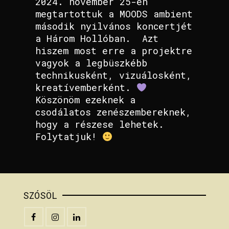
2024. november 25-én
megtartottuk a MOODS ambient
második nyilvános koncertjét
a Három Hollóban. Azt
hiszem most erre a projektre
vagyok a legbüszkébb
technikusként, vizuálosként,
kreatívemberként.
Köszönöm ezeknek a
csodálatos zenészembereknek,
hogy a részese lehetek.
Folytatjuk!
SZÓSÖL