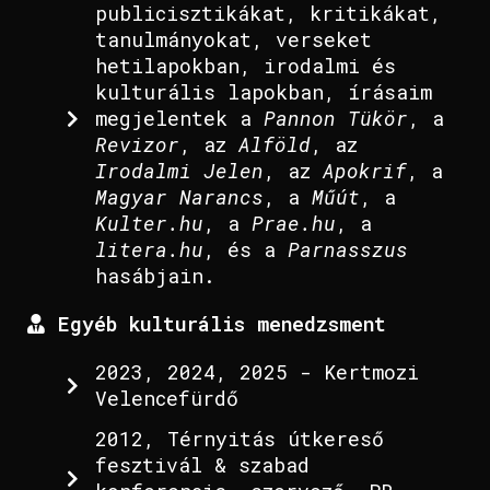
publicisztikákat, kritikákat,
tanulmányokat, verseket
hetilapokban, irodalmi és
kulturális lapokban, írásaim
megjelentek a
Pannon Tükör
, a
Revizor
, az
Alföld
, az
Irodalmi Jelen
, az
Apokrif
, a
Magyar Narancs
, a
Műút
, a
Kulter.hu
, a
Prae.hu
, a
litera.hu
, és a
Parnasszus
hasábjain.
Egyéb kulturális menedzsment
2023, 2024, 2025 - Kertmozi
Velencefürdő
2012, Térnyitás útkereső
fesztivál & szabad