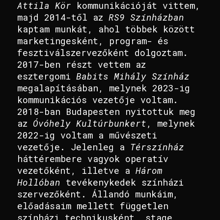
Attila Kör
kommunikációját vittem,
majd 2014-től az
RS9 Színházban
kaptam munkát, ahol többek között
marketingesként, program- és
fesztiválszervezőként dolgoztam.
2017-ben részt vettem az
esztergomi
Babits Mihály Színház
megalapításában, melynek 2023-ig
kommunikációs vezetője voltam.
2018-ban Budapesten nyitottuk meg
az
Óvóhely Kultúrbunkert
, melynek
2022-ig voltam a művészeti
vezetője. Jelenleg a
Térszínház
háttérembere vagyok operatív
vezetőként, illetve a
Három
Hollóban
tevékenykedek színházi
szervezőként. Állandó munkáim,
előadásaim mellett független
színházi technikusként, stage