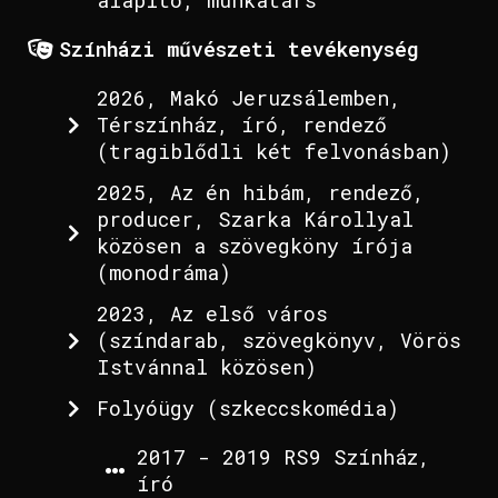
alapító, munkatárs
Színházi művészeti tevékenység
2026, Makó Jeruzsálemben,
Térszínház, író, rendező
(tragiblődli két felvonásban)
2025, Az én hibám, rendező,
producer, Szarka Károllyal
közösen a szövegköny írója
(monodráma)
2023, Az első város
(színdarab, szövegkönyv, Vörös
Istvánnal közösen)
Folyóügy (szkeccskomédia)
2017 - 2019 RS9 Színház,
író