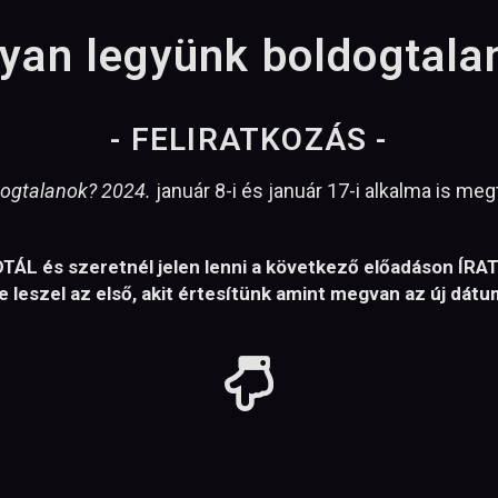
yan legyünk boldogtala
- FELIRATKOZÁS -
ogtalanok? 2024.
január 8-i és január 17-i alkalma is me
ÁL és szeretnél jelen lenni a következő előadáson ÍRA
 leszel az első, akit értesítünk amint megvan az új dát