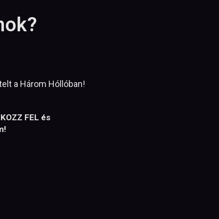
nok?
gtelt a Három Hóllóban!
TKOZZ FEL és
um!