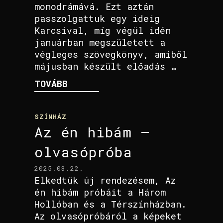
monodrámává. Ezt aztán
passzolgattuk egy ideig
Karcsival, míg végül idén
januárban megszületett a
végleges szövegkönyv, amiből
májusban készült előadás …
TOVÁBB
SZÍNHÁZ
Az én hibám –
olvasópróba
2025.03.22.
Elkedtük új rendezésem, Az
én hibám próbáit a Három
Hollóban és a Térszínházban.
Az olvasópróbáról a képeket