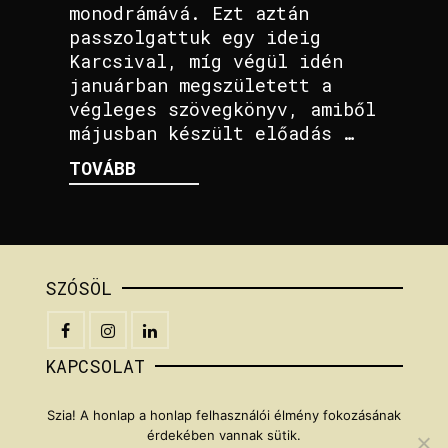
monodrámává. Ezt aztán
passzolgattuk egy ideig
Karcsival, míg végül idén
januárban megszületett a
végleges szövegkönyv, amiből
májusban készült előadás …
TOVÁBB
SZÓSÖL
KAPCSOLAT
+36[húsz]5951217
Szia! A honlap a honlap felhasználói élmény fokozásának
braunbarna[kukac]gmail[pont]com
érdekében vannak sütik.