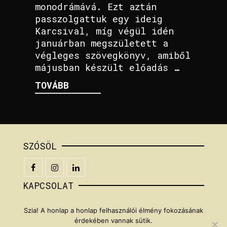
monodrámává. Ezt aztán
passzolgattuk egy ideig
Karcsival, míg végül idén
januárban megszületett a
végleges szövegkönyv, amiből
májusban készült előadás …
TOVÁBB
SZÓSÖL
KAPCSOLAT
+36[húsz]5951217
Szia! A honlap a honlap felhasználói élmény fokozásának
braunbarna[kukac]gmail[pont]com
érdekében vannak sütik.