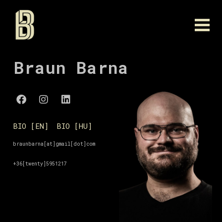
Braun Barna
BIO [EN]
BIO [HU]
braunbarna[at]gmail[dot]com
+36[twenty]5951217